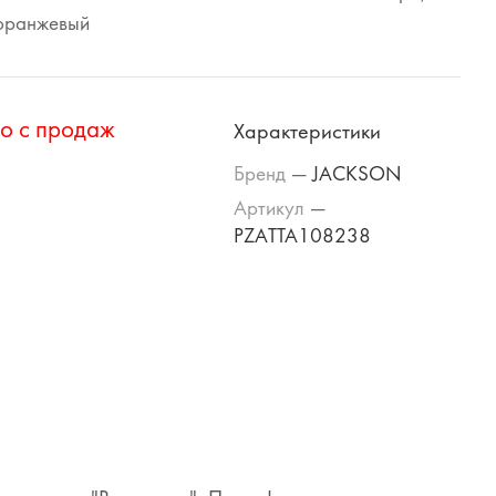
 оранжевый
о с продаж
Характеристики
Бренд
—
JACKSON
Артикул
—
PZATTA108238