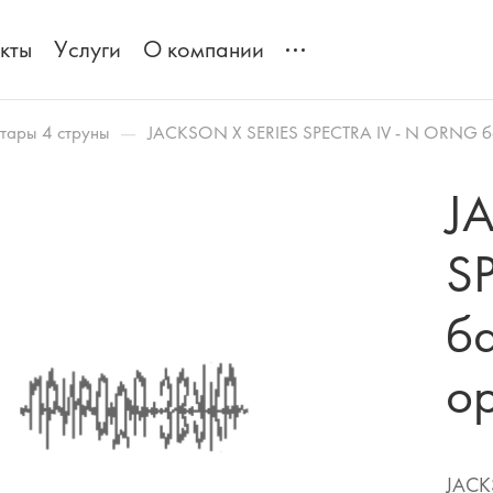
кты
Услуги
О компании
—
итары 4 струны
JACKSON X SERIES SPECTRA IV - N ORNG ба
J
S
ба
о
JACK