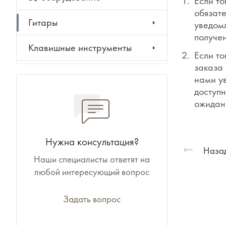
Если то
обязате
Гитары
уведомл
получен
Клавишные инструменты
Если то
заказа 
Ударные инструменты
нами у
доступн
Духовые инструменты
ожидан
Классические инструменты
Нужна консультация?
Народные инструменты
Назад
Наши специалисты ответят на
любой интересующий вопрос
Баяны, аккордеоны,
гармони
Задать вопрос
Ноты, учебники, книги