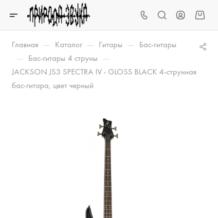
—
—
—
Главная
Каталог
Гитары
Бас-гитары
—
—
Бас-гитары 4 струны
JACKSON JS3 SPECTRA IV - GLOSS BLACK 4-струнная
бас-гитара, цвет черный