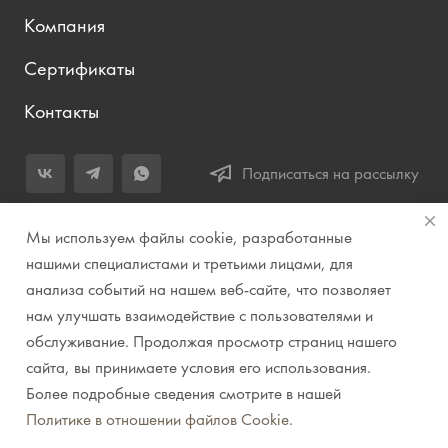
Компания
Сертификаты
Контакты
Подписаться на рассылку
+7 (343) 283-04-11
Мы используем файлы cookie, разработанные
Заказать звонок
нашими специалистами и третьими лицами, для
анализа событий на нашем веб-сайте, что позволяет
info@prirodazvuka.ru
нам улучшать взаимодействие с пользователями и
620144, г. Екатеринбург, ул. Хохрякова, д. 98, салон 27, ТЦ
обслуживание. Продолжая просмотр страниц нашего
«Весенний», 2 этаж, Центральный вход с ул. Куйбышева
сайта, вы принимаете условия его использования.
Более подробные сведения смотрите в нашей
© 2007-2026 Компания "Природа звука" // Звук. Свет.
Политике в отношении файлов Cookie
.
Видео. Комплексные решения. Музыкальные