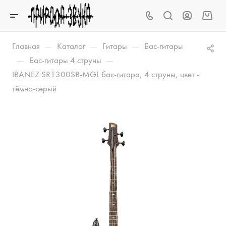
—
—
—
Главная
Каталог
Гитары
Бас-гитары
—
—
Бас-гитары 4 струны
IBANEZ SR1300SB-MGL бас-гитара, 4 струны, цвет -
тёмно-серый