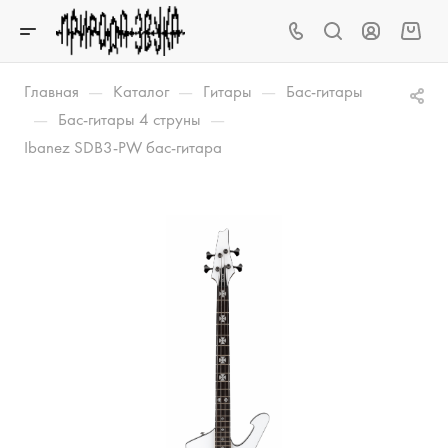
—
—
—
Главная
Каталог
Гитары
Бас-гитары
—
—
Бас-гитары 4 струны
Ibanez SDB3-PW бас-гитара