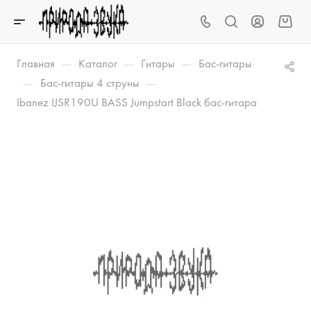
—
—
—
Главная
Каталог
Гитары
Бас-гитары
—
—
Бас-гитары 4 струны
Ibanez IJSR190U BASS Jumpstart Black бас-гитара