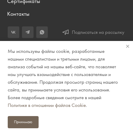
Сертификаты
Контакты
Подписаться на рассылку
+7 (343) 283-04-11
Мы используем файлы cookie, разработанные
Заказать звонок
нашими специалистами и третьими лицами, для
анализа событий на нашем веб-сайте, что позволяет
info@prirodazvuka.ru
нам улучшать взаимодействие с пользователями и
620144, г. Екатеринбург, ул. Хохрякова, д. 98, салон 27, ТЦ
обслуживание. Продолжая просмотр страниц нашего
«Весенний», 2 этаж, Центральный вход с ул. Куйбышева
сайта, вы принимаете условия его использования.
Более подробные сведения смотрите в нашей
© 2007-2026 Компания "Природа звука" // Звук. Свет.
Политике в отношении файлов Cookie
.
Видео. Комплексные решения. Музыкальные
инструменты
Принимаю
Политика конфиденциальности