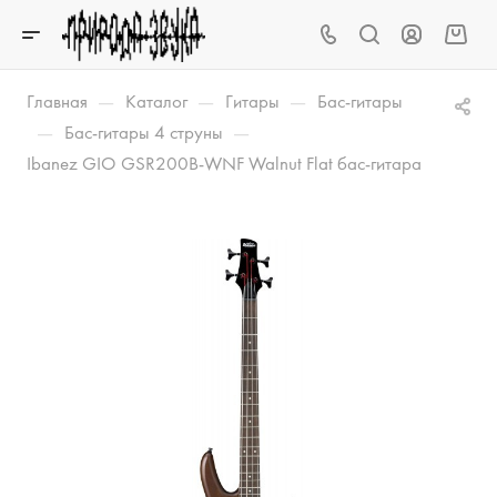
—
—
—
Главная
Каталог
Гитары
Бас-гитары
—
—
Бас-гитары 4 струны
Ibanez GIO GSR200B-WNF Walnut Flat бас-гитара