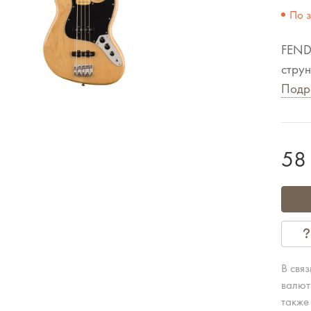
По 
FEND
струн
Подр
58
В свя
валют
также