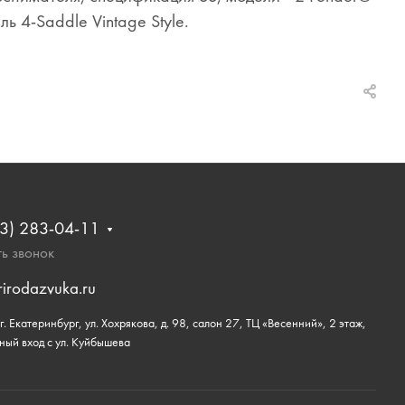
ь 4-Saddle Vintage Style.
3) 283-04-11
ь звонок
rirodazvuka.ru
. Екатеринбург, ул. Хохрякова, д. 98, салон 27, ТЦ «Весенний», 2 этаж,
ный вход с ул. Куйбышева
 веб-сайте, что позволяет нам