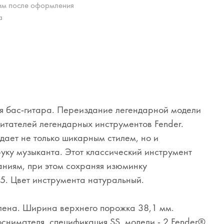
им после оформления
а
я бас-гитара. Переиздание легендарной модели
читателей легендарных инструментов Fender.
адает не только шикарным стилем, но и
уку музыканта. Этот классический инструмент
ниям, при этом сохраняя изюминку
05. Цвет инструмента натуральный.
 клена. Ширина верхнего порожка 38,1 мм.
оснимателя, спецификация SS, модели - 2 Fender®