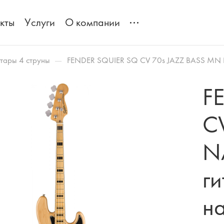
кты
Услуги
О компании
—
итары 4 струны
FENDER SQUIER SQ CV 70s JAZZ BASS MN NA
F
C
N
ги
н