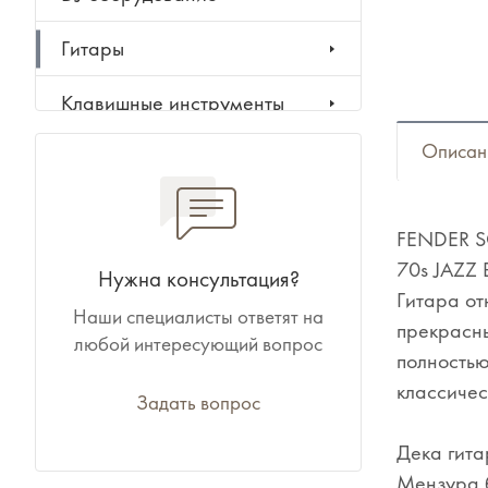
Гитары
Клавишные инструменты
Описан
Ударные инструменты
Духовые инструменты
FENDER S
Классические инструменты
70s JAZZ 
Нужна консультация?
Гитара от
Наши специалисты ответят на
Народные инструменты
прекрасны
любой интересующий вопрос
полностью
Баяны, аккордеоны,
классичес
гармони
Задать вопрос
Дека гита
Ноты, учебники, книги
Мензура б