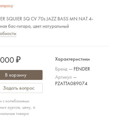
запросу
ER SQUIER SQ CV 70s JAZZ BASS MN NAT 4-
ная бас-гитара, цвет натуральный
обности
 000 ₽
Характеристики
Бренд
—
FENDER
В корзину
Артикул
—
PZATTA089074
Задать вопрос
зи с колебаниями
ных курсов, цену, а
 наличие товара