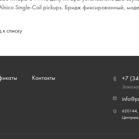
Alnico Single-Coil pickups. Бридж фиксированный, модел
 к списку
фикаты
Контакты
+7 (34
Заказат
info@p
620144, г
Централь
ециалистами и третьими лицами, для анализа событий на нашем