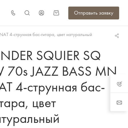
Отправить заявку
T 4-струнная бас-гитара, цвет натуральный
ENDER SQUIER SQ
V 70s JAZZ BASS MN
AT 4-струнная бас-
тара, цвет
атуральный