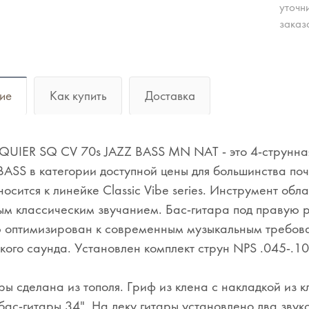
уточн
заказ
ие
Как купить
Доставка
QUIER SQ CV 70s JAZZ BASS MN NAT - это 4-струнна
BASS в категории доступной цены для большинства по
носится к линейке Classic Vibe series. Инструмент обл
м классическим звучанием. Бас-гитара под правую р
 оптимизирован к современным музыкальным требова
кого саунда. Установлен комплект струн NPS .045-.1
ры сделана из тополя. Гриф из клена с накладкой из
ас-гитары 34". На деку гитары установлено два звук