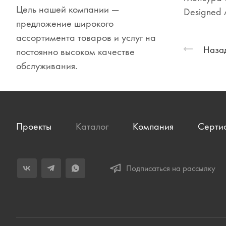
Цель нашей компании —
Сувениры
Designed 
предложение широкого
Одежда
ассортимента товаров и услуг на
Назад
постоянно высоком качестве
обслуживания.
Проекты
Каталог
Компания
Серти
Подписаться на рассылку
Мы используем файлы cookie, разработанные нашими сп