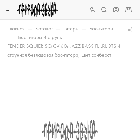
—
—
—
Главная
Каталог
Гитары
Бас-гитары
—
—
Бас-гитары 4 струны
FENDER SQUIER SQ CV 60s JAZZ BASS FL LRL 3TS 4-
струнная безладовая бас-гитара, цвет санберст