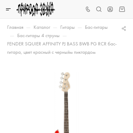
—
—
—
Главная
Каталог
Гитары
Бас-гитары
—
—
Бас-гитары 4 струны
FENDER SQUIER AFFINITY PJ BASS BWB PG RCR бас-
гитара, цвет красный с черныйм пикгардом