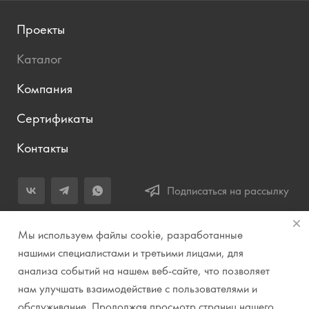
Проекты
Каталог
Компания
Сертификаты
Контакты
Подписаться на рассылку
+7 (343) 283-04-11
Мы используем файлы cookie, разработанные
Заказать звонок
нашими специалистами и третьими лицами, для
анализа событий на нашем веб-сайте, что позволяет
info@prirodazvuka.ru
нам улучшать взаимодействие с пользователями и
620144, г. Екатеринбург, ул. Хохрякова, д. 98, салон 27, ТЦ
обслуживание. Продолжая просмотр страниц нашего