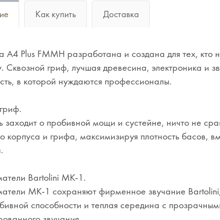
ие
Как купить
Доставка
а A4 Plus FMMH разработана и создана для тех, кто н
у. Сквозной гриф, лучшая древесина, электроника и з
сть, в которой нуждаются профессионалы.
гриф.
ь заходит о пробивной мощи и сустейне, ничто не ср
го корпуса и грифа, максимизируя плотность басов, 
.
атели Bartolini MK-1.
атели MK-1 сохраняют фирменное звучание Bartolini,
ивной способности и теплая середина с прозрачным
ованного звучания.