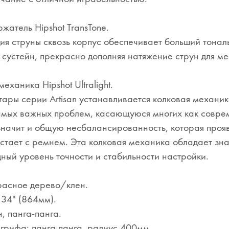
жатель Hipshot TransTone.
ия струны сквозь корпус обеспечивает больший тонал
 сустейн, прекрасно дополняя натяжение струн для ме
еханика Hipshot Ultralight.
ары серии Artisan устанавливается колковая механика H
амых важных проблем, касающуюся многих как совреме
значит и общую несбалансированность, которая проявл
встает с ремнем. Эта колковая механика обладает з
ный уровень точности и стабильности настройки.
расное дерево/клен.
34" (864мм).
н, панга-панга.
грифа: панга панга, радиус 400мм.