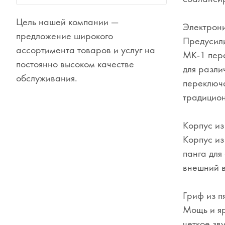
Сувениры
Цель нашей компании —
Электрони
Одежда
предложение широкого
Предусили
ассортимента товаров и услуг на
MK-1 пере
постоянно высоком качестве
для разли
обслуживания.
переключа
традицион
Корпус из
Корпус из
панга для
внешний в
Гриф из п
Мощь и яр
четкое зв