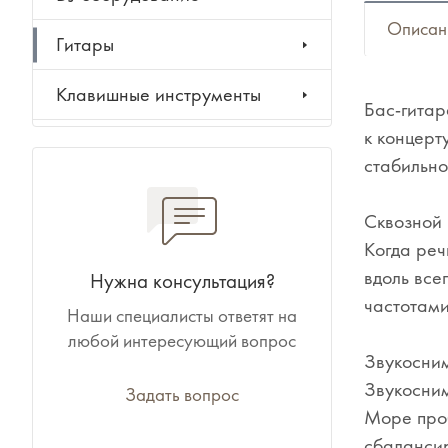
Описан
Гитары
Клавишные инструменты
Бас-гитар
к концерт
Ударные инструменты
стабильно
Духовые инструменты
Сквозной 
Классические инструменты
Когда реч
вдоль все
Нужна консультация?
Народные инструменты
частотами
Наши специалисты ответят на
любой интересующий вопрос
Баяны, аккордеоны,
Звукосним
гармони
Звукосним
Задать вопрос
Море проб
Ноты, учебники, книги
сбалансир