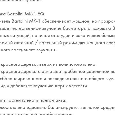
ка Bartolini MK-1 EQ.
тель Bartolini MK-1 обеспечивает мощное, но прозр
дает естественное звучание бас-гитары с помощью 3
чных ситуаций, начиная от студии и заканчивая бол
емый активный / пассивный режим для мощного совр
ного пассивного звучания.
 красного дерева, вверх из волнистого клена.
 красного дерева с рычащей пробивной серединой доп
 сбалансированного и последовательного общего звуча
ид и добавляет звучанию штрих четкости.
яти частей клена и панга-панга.
кость клена идеально балансируется теплотой средни
учание с отличной играбельностью.