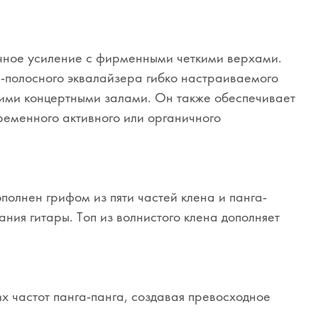
ачное усиление с фирменными четкими верхами.
-полосного эквалайзера гибко настраиваемого
ьшими концертными залами. Он также обеспечивает
еменного активного или органичного
олнен грифом из пяти частей клена и панга-
ния гитары. Топ из волнистого клена дополняет
х частот панга-панга, создавая превосходное