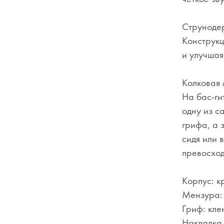
Струнодер
Конструкц
и улучшая
Колковая м
На бас-гит
одну из с
грифа, а 
сидя или 
превосход
Корпус: к
Мензура: 
Гриф: кле
Накладка 