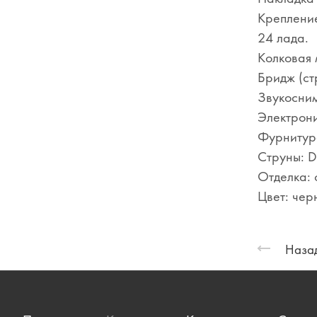
Крепление
24 лада.
Колковая м
Бридж (ст
Звукосним
Электрони
Фурнитура
Струны: D
Отделка: 
Цвет: чер
Назад