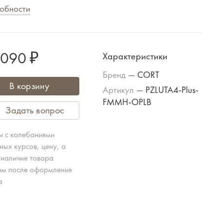
обности
 090 ₽
Характеристики
Бренд
—
CORT
В корзину
Артикул
—
PZLUTA4-Plus-
FMMH-OPLB
Задать вопрос
зи с колебаниями
ных курсов, цену, а
 наличие товара
им после оформления
а