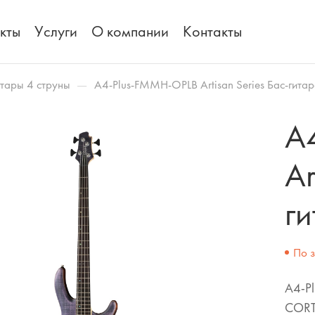
кты
Услуги
О компании
Контакты
—
итары 4 струны
A4-Plus-FMMH-OPLB Artisan Series Бас-гита
A
Ar
ги
По 
A4-Pl
COR