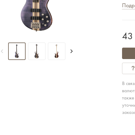
Подр
43
В свя
валют
также
уточн
заказ