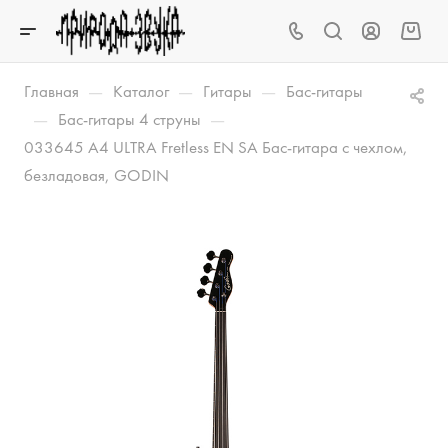
—
—
—
Главная
Каталог
Гитары
Бас-гитары
—
—
Бас-гитары 4 струны
033645 A4 ULTRA Fretless EN SA Бас-гитара с чехлом,
безладовая, GODIN